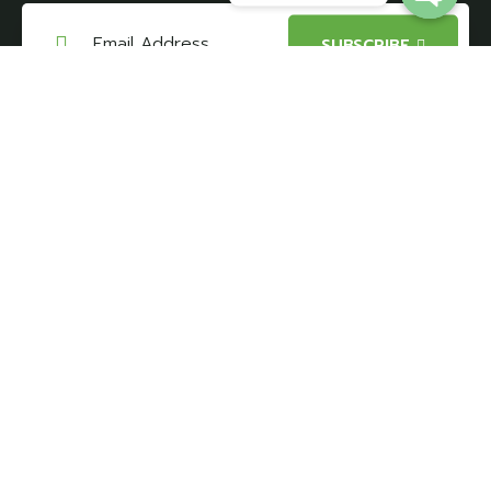
Open
SUBSCRIBE
chaty
I agree to all terms and policies of the
company
Vanda Daniel Karavan olarak, misyonumuz, vizyonumuz ve
değerlerimizle uyumlu bir şekilde hareket ederek,
müşterilerimize eşsiz bir karavan deneyimi sunmaya
devam edeceğiz.