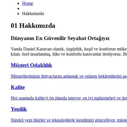
Home
Hakkımızda
01
Hakkımızda
Dünyanın
En Güvenilir Seyahat Ortağıyız
Vanda Daniel Karavan olarak, özgürlük, keşif ve konforun müke
kılan, özel tasarlanmış, lüks ve konforlu karavanlar üretiyoruz. Bi
Müşteri Odaklılık
Müşterilerimizin ihtiyaçlarını anlamak ve onların beklentilerini 
Kalite
Her aşamada kaliteyi ön planda tutuyor, en iyi malzemeleri ve ür
Yenilik
Sürekli yeni fikirler ve teknolojilerle kendimizi güncelliyor, müş