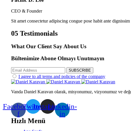
CEO & Founder
Sit amet consectetur adipiscing congue pose habit ante dignissim 
05
Testimonials
What Our Client Say
About Us
Bültenimize Abone Olmayı
Unutmayın
SUBSCRIBE
I agree to all terms and policies of the company
Vanda Daniel Karavan olarak, misyonumuz, vizyonumuz ve değerl
Facebook-
Twitter
Instagram
Linkedin-
f
in
Hızlı Menü