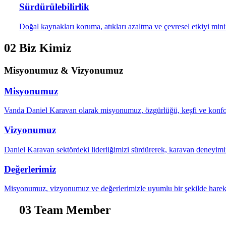
Sürdürülebilirlik
Doğal kaynakları koruma, atıkları azaltma ve çevresel etkiyi m
02
Biz Kimiz
Misyonumuz & Vizyonumuz
Misyonumuz
Vanda Daniel Karavan olarak misyonumuz, özgürlüğü, keşfi ve konforu
Vizyonumuz
Daniel Karavan sektördeki liderliğimizi sürdürerek, karavan deneyimin
Değerlerimiz
Misyonumuz, vizyonumuz ve değerlerimizle uyumlu bir şekilde hareke
03
Team Member