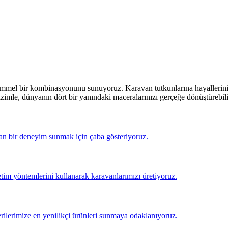
mmel bir kombinasyonunu sunuyoruz. Karavan tutkunlarına hayallerini 
zimle, dünyanın dört bir yanındaki maceralarınızı gerçeğe dönüştürebilir, 
aşan bir deneyim sunmak için çaba gösteriyoruz.
etim yöntemlerini kullanarak karavanlarımızı üretiyoruz.
terilerimize en yenilikçi ürünleri sunmaya odaklanıyoruz.