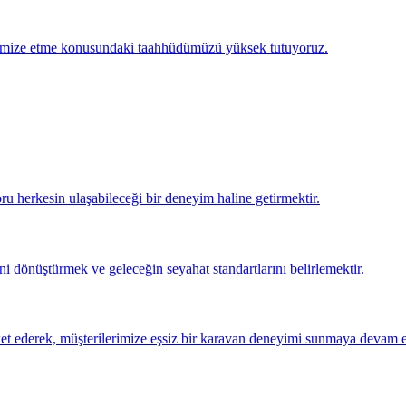
inimize etme konusundaki taahhüdümüzü yüksek tutuyoruz.
 herkesin ulaşabileceği bir deneyim haline getirmektir.
i dönüştürmek ve geleceğin seyahat standartlarını belirlemektir.
t ederek, müşterilerimize eşsiz bir karavan deneyimi sunmaya devam 