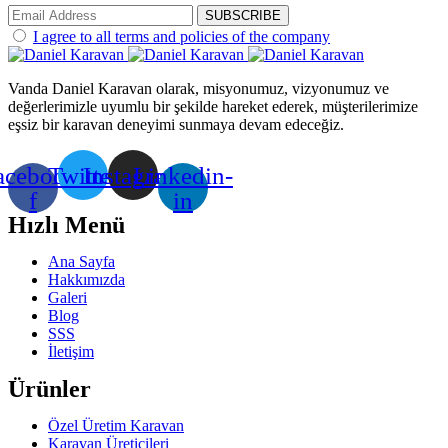
SUBSCRIBE
I agree to all terms and policies of the company
Vanda Daniel Karavan olarak, misyonumuz, vizyonumuz ve
değerlerimizle uyumlu bir şekilde hareket ederek, müşterilerimize
eşsiz bir karavan deneyimi sunmaya devam edeceğiz.
acebook-
Twitter
Instagram
Linkedin-
f
in
Hızlı Menü
Ana Sayfa
Hakkımızda
Galeri
Blog
SSS
İletişim
Ürünler
Özel Üretim Karavan
Karavan Üreticileri