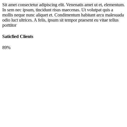
Sit amet consectetur adipiscing elit. Venenatis amet ut et, elementum.
In sem nec ipsum, tincidunt risus maecenas. Ut volutpat quis a
mollis neque nunc aliquet et. Condimentum habitant arcu malesuada
odio luct ultrices. A felis, ipsum sit tempor praesent eu vitae tellus
porttitor
Saticfied Clients
89%