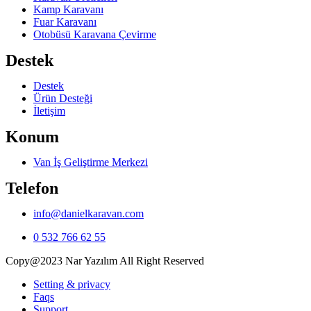
Kamp Karavanı
Fuar Karavanı
Otobüsü Karavana Çevirme
Destek
Destek
Ürün Desteği
İletişim
Konum
Van İş Geliştirme Merkezi
Telefon
info@danielkaravan.com
0 532 766 62 55
Copy@2023 Nar Yazılım All Right Reserved
Setting & privacy
Faqs
Support